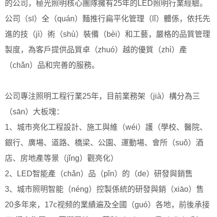
的公司，極光照明核心團隊擁有25年的LED照明行業經驗。
公司（sī）全（quán）麵推行扁平化管理（lǐ）體係，依托先
進的技（jì）術（shù）裝備（bèi）和工藝，嚴格的品質管理
製度，為客戶提供品質卓（zhuó）越的優質（zhì）產
（chǎn）品和完善的服務。
公司專注照明工程行業25年，目前業務架（jià）構分為三
（sān）大板塊：
1、城市亮化工程設計、施工與維（wéi）護（學校、醫院、
銀行、廣場、道路、橋梁、公園、運動場、會所（suǒ）酒
店、房地產等景（jǐng）觀亮化）
2、LED智能產（chǎn）品（pǐn）的（de）研發與銷售
3、城市照明智能（néng）控製係統的研發與銷（xiāo）售
20多年來，17c视频的業績遍及全國（guó）各地，前後承接