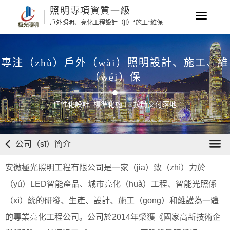
照明專項資質一級
Toggle
戶外照明、亮化工程設計（jì）*施工*維保
navigati
專注（zhù）戶外（wài）照明設計、施工、維
（wéi）保
個性化設計 標準化施工 按時交付落地
公司（sī）簡介
安徽極光照明工程有限公司是一家（jiā）致（zhì）力於
（yú）LED智能產品、城市亮化（huà）工程、智能光照係
（xì）統的研發、生產、設計、施工（gōng）和維護為一體
的專業亮化工程公司。公司於2014年榮獲《國家高新技術企