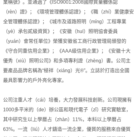
業稱號》。並通過了《ISO9001:2008國際質量體係認
（rèn）證》；《環境管理體係認證》；《職（zhí）業健康安
全管理體係認證》；《城市及道路照明（míng）工程專業
（yè）承包貳級資質》；《安徽（huī）照明協會委員
（yuán）會常任單位》榮獲安徽省工商行政管理局頒發的
《守合同重信用企業》；《AAA級信用企業》；《安徽十大
優秀（xiù）照明公司》和多項專利證（zhèng）書。公司主
要產品品牌名稱為“極祥（xiáng）光®”。立誌於打造出全國
最具影響力的戶外亮化專家。
公司注重人才（cái）培養，大力發展科技創新。公司現擁有
1000多平米的（de）辦公區和現代電子（zǐ）研究實驗室，
其中研究生以上學曆占（zhàn）11%，本科以上學曆占
63%。一流（liú）人才鑄造一流企業，優質的服務來自優質